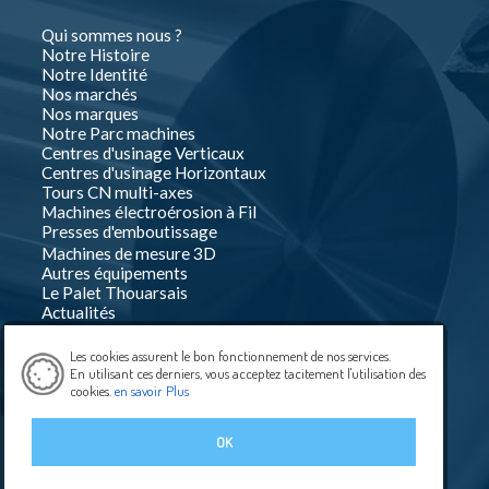
Qui sommes nous ?
Notre Histoire
Notre Identité
Nos marchés
Nos marques
Notre Parc machines
Centres d'usinage Verticaux
Centres d'usinage Horizontaux
Tours CN multi-axes
Machines électroérosion à Fil
Presses d'emboutissage
Machines de mesure 3D
Autres équipements
Le Palet Thouarsais
Actualités
Nos Partenaires
Contact
Les cookies assurent le bon fonctionnement de nos services.
VOEUX 2024
En utilisant ces derniers, vous acceptez tacitement l'utilisation des
S'inscrire à la newsletter
cookies.
en savoir Plus
Espace pro
Recrutement
OK
Nous écrire
Création Créaprime