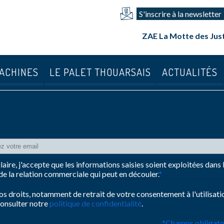
S'inscrire à la newsletter
ZAE La Motte des Jus
ACHINES
LE PALET THOUARSAIS
ACTUALITÉS
ire, j'accepte que les informations saisies soient exploitées dans
e la relation commerciale qui peut en découler.
*
os droits, notamment de retrait de votre consentement à l'utilisat
consulter notre
politique de confidentialité
.
*
Champs obligato